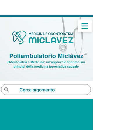
➝
Studio dentistico: ☏
0432 22 9496
➝ Studio medico:
☏ 391 7520282
Poliambulatorio Miclavez
Odontoiatria e Medicina: un’approccio fondato sui
principi della medicina ippocratica causale