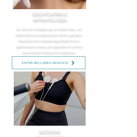
ODONTOIATRIA E
IMPIANTOLOGIA
Un servizio completo per la salute orale, con
trattamenti personalizzati per denti e gengive.
Specializzati in impiantologia Metal-Free e
rigenerazione ossea, per garantire un sorriso
sano anche in situazioni complesse.
ENTRA NELL'AREA DEDICATA
MEDICINA