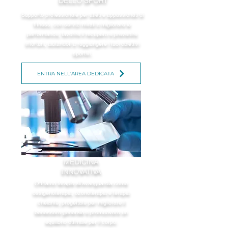
DELLO SPORT
Supporto professionale per atleti e appassionati di
fitness, con servizi mirati a migliorare le
performance, favorire il recupero e prevenire
infortuni, aiutandoti a raggiungere i tuoi obiettivi
sportivi.
ENTRA NELL'AREA DEDICATA
MEDICINA
INNOVATIVA
Offriamo terapie all’avanguardia come
ossigenoterapia, ozonoterapia e terapia
chelante, progettate per migliorare il
benessere generale e promuovere un
equilibrio ottimale per il corpo.