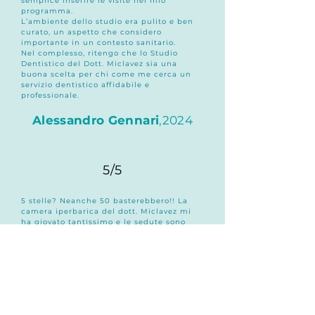
semplice inserire le visite nel mio
programma.
L’ambiente dello studio era pulito e ben
curato, un aspetto che considero
importante in un contesto sanitario.
Nel complesso, ritengo che lo Studio
Dentistico del Dott. Miclavez sia una
buona scelta per chi come me cerca un
servizio dentistico affidabile e
professionale.
Alessandro Gennari
,2024
5/5
5 stelle? Neanche 50 basterebbero!! La
camera iperbarica del dott. Miclavez mi
ha giovato tantissimo e le sedute sono
offerte a un prezzo decisamente
contenuto. Inoltre c’è pure lo sconto
quantità. Il dottore e tutti gli assistenti
sono molto attenti, preparati, gentili. Non
si può volere di più. Grazie di cuore!
Paola C. R.
,2025