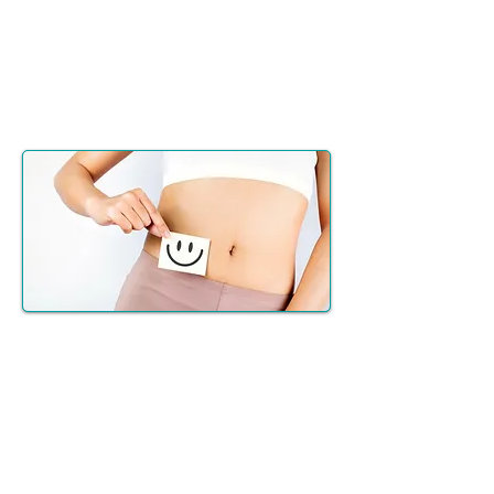
arteriosa tramite PWV per
valutare il rischio cardiovascolare
e prevenire l’aterosclerosi.
Scopri di più
Pulizia del fegato
Un breve percorso dietetico per
mettere a riposo il fegato, seguito
dall’assunzione di una miscela
lipidica specifica.
Scopri di più