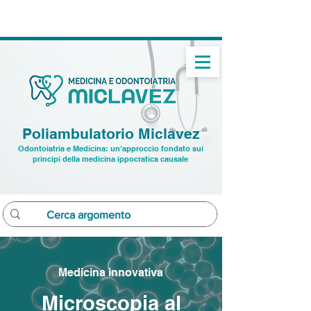
➝
Studio dentistico: ☏
0432 22 9496
➝ Studio medico:
☏ 391 7520282
Poliambulatorio Miclavez
Odontoiatria e Medicina: un’approccio fondato sui
principi della medicina ippocratica causale
Medicina innovativa
Microscopia al