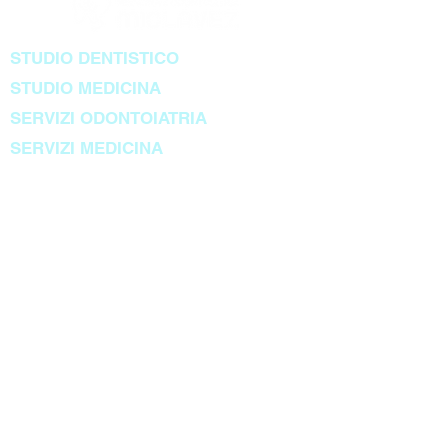
STUDIO DENTISTICO
STUDIO MEDICINA
SERVIZI ODONTOIATRIA
SERVIZI MEDICINA
Via Liruti 12 (interno 2 ) – Udine
Tel.
3917520282
medsportmiclavez@gmail.com
Impiantologia dentale Metal-Free
Gengiviti e parodontiti
Alitosi
Gnatologia
Gestione del dolore e anestesista
Radiologia e diagnostica per immagini
Endodonzia
Chirurgia orale
Igiene e sbiancamento