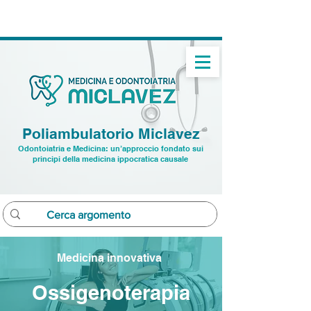
➝
Studio dentistico: ☏
0432 22 9496
➝ Studio medico:
☏ 391 7520282
Poliambulatorio Miclavez
Odontoiatria e Medicina: un’approccio fondato sui
principi della medicina ippocratica causale
Medicina innovativa
Ossigenoterapia