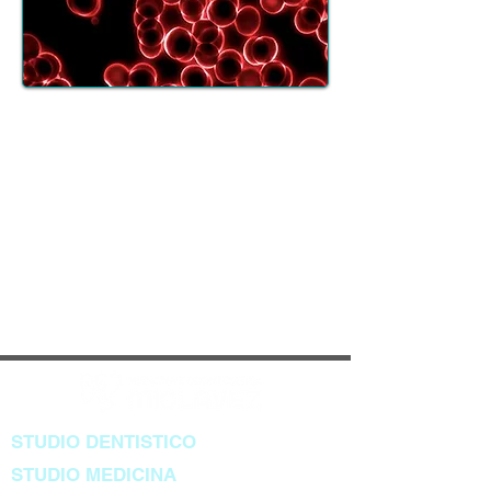
Microscopia al campo oscuro
Analisi in tempo reale del sangue
vivo per valutare la qualità
ematica e orientare strategie
preventive personalizzate.
Scopri di più
STUDIO DENTISTICO
STUDIO MEDICINA