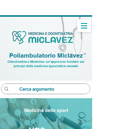
➝
Studio dentistico: ☏
0432 22 9496
➝ Studio medico:
☏ 391 7520282
Poliambulatorio Miclavez
Odontoiatria e Medicina: un’approccio fondato sui
principi della medicina ippocratica causale
Medicina dello sport