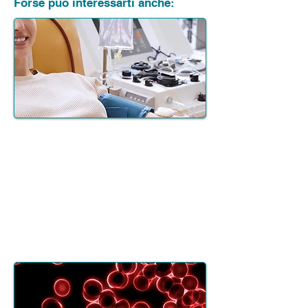
Forse puo interessarti anche:
Ozonoterapia
Terapia innovativa con miscela
ossigeno-ozono per trattare
infiammazioni, dolori cronici e
migliorare la circolazione.
Scopri di più