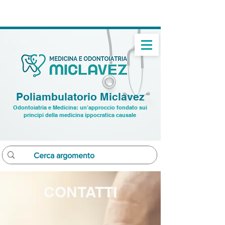
➝
Studio dentistico: ☏
0432 22 9496
➝ Studio medico:
☏ 391 7520282
Poliambulatorio Miclavez
Odontoiatria e Medicina: un’approccio fondato sui
principi della medicina ippocratica causale
CONTATTI